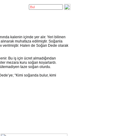
da kalenin içinde yer alır. Yeri bilinen
alınarak muhafaza edilmiştir. Soğanla
abı verilmiştir. Halen de Soğan Dede olarak
lenir. Bu iş için ücret almadığından
şiler mezara kuru soğan koyarlardı.
mütemadiyen taze soğan olurdu.
 Dede’ye; “Kimi soğanda bulur, kimi