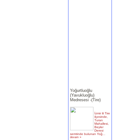
Yoğurtluoğlu
(Yavukluoğlu)
Medresesi -(Tire)
İzmir ili Tire
ilçesinde,
Turan
Mahallesi,
Beyler
Deresi
semtinde bulunan Yoğ...
devam »