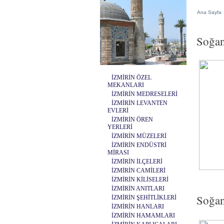
Ana Sayfa
Soğan
İZMİRİN ÖZEL
MEKANLARI
İZMİRİN MEDRESELERİ
İZMİRİN LEVANTEN
EVLERİ
İZMİRİN ÖREN
YERLERİ
İZMİRİN MÜZELERİ
İZMİRİN ENDÜSTRİ
MİRASI
İZMİRİN İLÇELERİ
İZMİRİN CAMİLERİ
İZMİRİN KİLİSELERİ
İZMİRİN ANITLARI
Soğan
İZMİRİN ŞEHİTLİKLERİ
İZMİRİN HANLARI
İZMİRİN HAMAMLARI