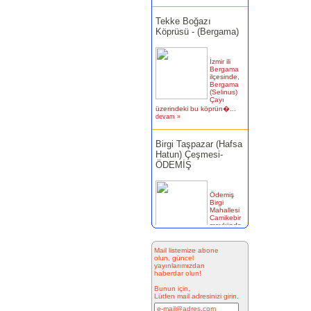
Tekke Boğazı
Köprüsü - (Bergama)
İzmir ili
Bergama
ilçesinde,
Bergama
(Selinus)
Çayı
üzerindeki bu köprün�...
devam »
Birgi Taşpazar (Hafsa
Hatun) Çeşmesi-
ÖDEMİŞ
Ödemiş
Birgi
Mahallesi
Camikebir
mevkiinde,
Taşpazar
semti 253 ada 4 parselde...
devam »
Mail listemize abone
olun, güncel
Kitabesiz Çeşmeler 4-
yayınlarımızdan
haberdar olun!
ÇEŞME
Bunun için,
Lütfen mail adresinizi girin.
Resimde