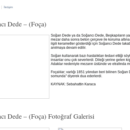
|
İletişim
cı Dede – (Foça)
Soğan Dede ya da Soğancı Dede, Beşkapıların yanın
mezar daha sonra beton çerçeve ile koruma altına 
ilgili kerametler gösterdiği için Soğancı Dede lak
anılmaya devam edilir.
Soğan kullanarak bazı hastalıkları tedavi ettiği söy
insanlar onu çok severlerdi. Dileği yerine gelen ki
Adaklar nedeniyle mezarın üstünde ve etrafında 
Foçalılar; varlığı 1851 yılından beri bilinen Soğan
somunda" diyerek dua ederlerdi.
KAYNAK: Sebahattin Karaca
cı Dede – (Foça) Fotoğraf Galerisi