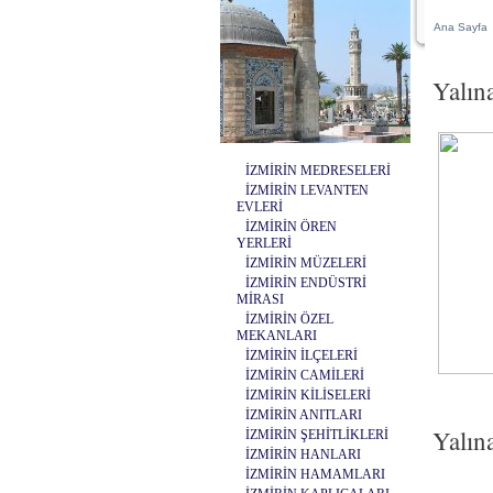
Ana Sayfa
Yalın
İZMİRİN MEDRESELERİ
İZMİRİN LEVANTEN
EVLERİ
İZMİRİN ÖREN
YERLERİ
İZMİRİN MÜZELERİ
İZMİRİN ENDÜSTRİ
MİRASI
İZMİRİN ÖZEL
MEKANLARI
İZMİRİN İLÇELERİ
İZMİRİN CAMİLERİ
İZMİRİN KİLİSELERİ
İZMİRİN ANITLARI
Yalın
İZMİRİN ŞEHİTLİKLERİ
İZMİRİN HANLARI
İZMİRİN HAMAMLARI