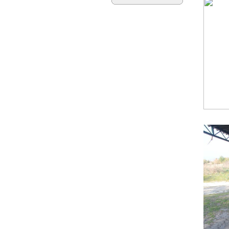
üzerinde
yer alan
çarşı
bitiminde...
devam »
Marifi Dergahı Şeyh
Yusuf Efendi
Çeşmesi-ÇEŞME
MARİFİ
DERGÂHI
ŞEYH
YUSUF
EFENDİ ÇEŞMESİ Yeri:
Kale Sokak ile Hamam S...
devam »
Hacı Ahmet Ağa
Çeşmesi - Mermerli
Çeşme -URLA
Hacı
Ahmed
Ağa
Çeşmesi -
Mermerli
Çeşme –
1645/1646 Camiatik
Mahalles...
devam »