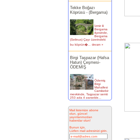
Tekke Boğazı
Köprüsü - (Bergama)
İzmir ili
Bergama
ilçesinde,
Bergama
(Selinus) Çayı üzerindeki
bu köprün�...
devam »
Birgi Taşpazar (Hafsa
Hatun) Çeşmesi-
ÖDEMİŞ
Ödemiş
Birgi
Mahallesi
Camikebir
mevkiinde, Taşpazar semti
253 ada 4 parselde...
devam »
Kitabesiz Çeşmeler 4-
ÇEŞME
Mail listemize abone
olun, güncel
yayınlarımızdan
haberdar olun!
Resimde
Bunun için,
görülen
Lütfen mail adresinizi girin.
çeşme
İnkilap
Caddesi