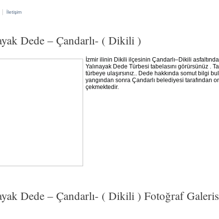
|
İletişim
ayak Dede – Çandarlı- ( Dikili )
İzmir ilinin Dikili ilçesinin Çandarlı–Dikili asfaltı
Yalınayak Dede Türbesi tabelasını görürsünüz . Ta
türbeye ulaşırsınız.. Dede hakkında somut bilgi bu
yangından sonra Çandarlı belediyesi tarafından onar
çekmektedir.
ayak Dede – Çandarlı- ( Dikili ) Fotoğraf Galeris