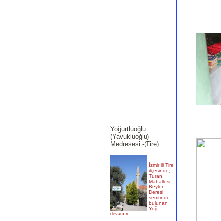
Yoğurtluoğlu
(Yavukluoğlu)
Medresesi -(Tire)
İzmir ili Tire
ilçesinde,
Turan
Mahallesi,
Beyler
Deresi
semtinde
bulunan
Yoğ...
devam »