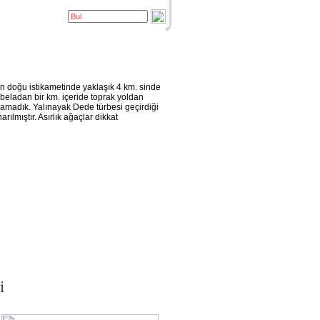
ndan doğu istikametinde yaklaşık 4 km. sinde
beladan bir km. içeride toprak yoldan
lamadık. Yalınayak Dede türbesi geçirdiği
ılmıştır. Asırlık ağaçlar dikkat
i