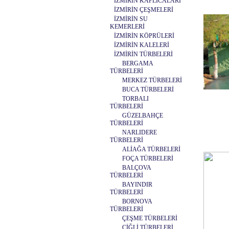
İZMİRİN KAPLICALARI
İZMİRİN ÇEŞMELERİ
İZMİRİN SU
KEMERLERİ
İZMİRİN KÖPRÜLERİ
İZMİRİN KALELERİ
İZMİRİN TÜRBELERİ
BERGAMA
TÜRBELERİ
MERKEZ TÜRBELERİ
BUCA TÜRBELERİ
TORBALI
TÜRBELERİ
GÜZELBAHÇE
TÜRBELERİ
NARLIDERE
TÜRBELERİ
ALİAĞA TÜRBELERİ
FOÇA TÜRBELERİ
BALÇOVA
TÜRBELERİ
BAYINDIR
TÜRBELERİ
BORNOVA
TÜRBELERİ
ÇEŞME TÜRBELERİ
ÇİĞLİ TÜRBELERİ