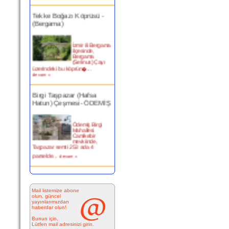
Tekke Boğazı Köprüsü -
(Bergama)
İzmir ili Bergama
ilçesinde,
Bergama
(Selinus) Çayı
üzerindeki bu köprün�...
devam »
Birgi Taşpazar (Hafsa
Hatun) Çeşmesi- ÖDEMİŞ
Ödemiş Birgi
Mahallesi
Camikebir
mevkiinde,
Taşpazar semti 253 ada 4
parselde...
devam »
Kitabesiz Çeşmeler 4-
ÇEŞME
Mail listemize abone
olun, güncel
yayınlarımızdan
Resimde
haberdar olun!
görülen çeşme
İnkilap Caddesi
Bunun için,
üzerinde yer
Lütfen mail adresinizi girin.
alan çarşı