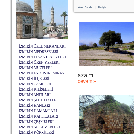
|
Ana Sayfa
İletişim
İZMİRİN ÖZEL MEKANLARI
İZMİRİN MEDRESELERİ
İZMİRİN LEVANTEN EVLERİ
İZMİRİN ÖREN YERLERİ
İZMİRİN MÜZELERİ
İZMİRİN ENDÜSTRİ MİRASI
azalm...
İZMİRİN İLÇELERİ
devam »
İZMİRİN CAMİLERİ
İZMİRİN KİLİSELERİ
İZMİRİN ANITLARI
İZMİRİN ŞEHİTLİKLERİ
İZMİRİN HANLARI
İZMİRİN HAMAMLARI
İZMİRİN KAPLICALARI
İZMİRİN ÇEŞMELERİ
İZMİRİN SU KEMERLERİ
İZMİRİN KÖPRÜLERİ