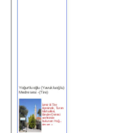
Yoğurtluoğlu (Yavukluoğlu)
Medresesi -(Tire)
İzmir ili Tire
ilçesinde, Turan
Mahallesi,
Beyler Deresi
semtinde
bulunan Yoğ...
devam »