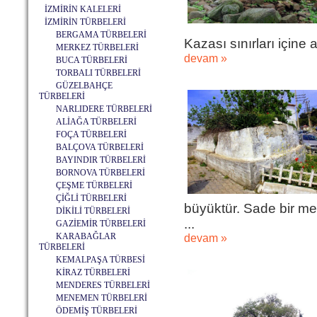
İZMİRİN KALELERİ
İZMİRİN TÜRBELERİ
BERGAMA TÜRBELERİ
Kazası sınırları içine a
MERKEZ TÜRBELERİ
devam »
BUCA TÜRBELERİ
TORBALI TÜRBELERİ
GÜZELBAHÇE
TÜRBELERİ
NARLIDERE TÜRBELERİ
ALİAĞA TÜRBELERİ
FOÇA TÜRBELERİ
BALÇOVA TÜRBELERİ
BAYINDIR TÜRBELERİ
BORNOVA TÜRBELERİ
ÇEŞME TÜRBELERİ
ÇİĞLİ TÜRBELERİ
büyüktür. Sade bir mez
DİKİLİ TÜRBELERİ
...
GAZİEMİR TÜRBELERİ
KARABAĞLAR
devam »
TÜRBELERİ
KEMALPAŞA TÜRBESİ
KİRAZ TÜRBELERİ
MENDERES TÜRBELERİ
MENEMEN TÜRBELERİ
ÖDEMİŞ TÜRBELERİ