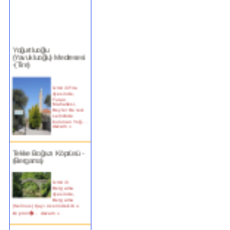
Yoğurtluoğlu
(Yavukluoğlu) Medresesi
-(Tire)
İzmir ili Tire
ilçesinde,
Turan
Mahallesi,
Beyler Deresi
semtinde
bulunan Yoğ...
devam »
Tekke Boğazı Köprüsü -
(Bergama)
İzmir ili
Bergama
ilçesinde,
Bergama
(Selinus) Çayı üzerindeki bu
köprün�...
devam »
Birgi Taşpazar (Hafsa