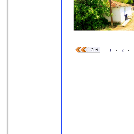
-
-
1
2