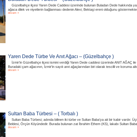
Güzelbahçe ilçesi Yaren Dede Caddesi üzerinde bulunan Buladan Dede hakkında yazı
ağaca dilek ve niyetlerin bağlanması dedenin Alevi, Bektaşi ereni olduğunu göstermektedi
devam »
Yaren Dede Türbe Ve Anıt Ağacı – (Güzelbahçe )
İzmir’in Güzelbahçe ilçesi ismini verdiği Yaren Dede caddesi üzerinde ANIT AĞAÇ ile
Buradaki çam ağacının, İzmir'in sayılı anıt ağaçlarından biri olarak tescilli ve koruma al
devam »
Sultan Baba Türbesi – ( Torbalı )
Sultan Baba Türbesi; adında bilinen iki türbe ve Sultan Baba’ya ait bir kabir vardır. Üç
Beldesi, Örçün Köyündedir. Burada bulunan zat İbrahim Ethem (KS), lakabı Sultan Baba ad
devam »