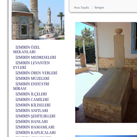
|
Ana Sayfa
İletişim
İZMİRİN ÖZEL
MEKANLARI
İZMİRİN MEDRESELERİ
İZMİRİN LEVANTEN
EVLERİ
İZMİRİN ÖREN YERLERİ
İZMİRİN MÜZELERİ
İZMİRİN ENDÜSTRİ
MİRASI
İZMİRİN İLÇELERİ
İZMİRİN CAMİLERİ
İZMİRİN KİLİSELERİ
İZMİRİN ANITLARI
İZMİRİN ŞEHİTLİKLERİ
İZMİRİN HANLARI
İZMİRİN HAMAMLARI
İZMİRİN KAPLICALARI