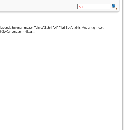
nda bulunan mezar Telgraf Zabiti Akif Fikri Bey’e aittir. Mezar taşındaki
bölük/Kumandanı mülazı...