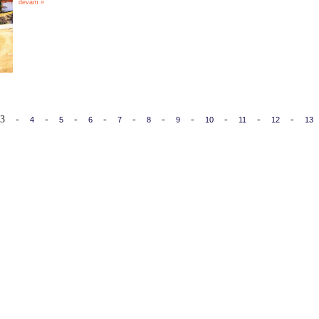
devam »
3
-
-
-
-
-
-
-
-
-
-
4
5
6
7
8
9
10
11
12
13