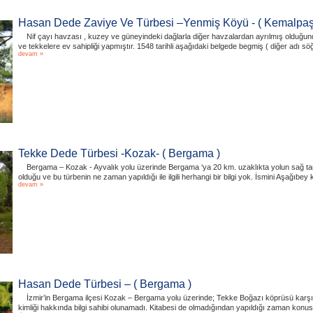
Hasan Dede Zaviye Ve Türbesi –Yenmiş Köyü - ( Kemalpaş
Nif çayı havzası , kuzey ve güneyindeki dağlarla diğer havzalardan ayrılmış olduğund
ve tekkelere ev sahipliği yapmıştır. 1548 tarihli aşağıdaki belgede begmiş ( diğer adı söğü
devam »
Tekke Dede Türbesi -Kozak- ( Bergama )
Bergama – Kozak - Ayvalık yolu üzerinde Bergama ‘ya 20 km. uzaklıkta yolun sağ ta
olduğu ve bu türbenin ne zaman yapıldığı ile ilgili herhangi bir bilgi yok. İsmini Aşağıbe
devam »
Hasan Dede Türbesi – ( Bergama )
İzmir’in Bergama ilçesi Kozak – Bergama yolu üzerinde; Tekke Boğazı köprüsü karşı
kimliği hakkında bilgi sahibi olunamadı. Kitabesi de olmadığından yapıldığı zaman konusu