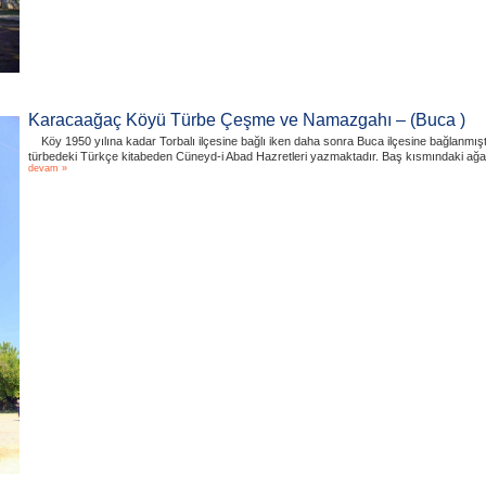
Karacaağaç Köyü Türbe Çeşme ve Namazgahı – (Buca )
Köy 1950 yılına kadar Torbalı ilçesine bağlı iken daha sonra Buca ilçesine bağlanmı
türbedeki Türkçe kitabeden Cüneyd-i Abad Hazretleri yazmaktadır. Baş kısmındaki ağ
devam »