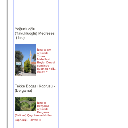
Yoğurtluoğlu
(Yavukluoğlu) Medresesi
-(Tire)
İzmir ili Tire
ilçesinde,
Turan
Mahallesi,
Beyler Deresi
semtinde
bulunan Yoğ...
devam »
Tekke Boğazı Köprüsü -
(Bergama)
İzmir ili
Bergama
ilçesinde,
Bergama
(Selinus) Çayı üzerindeki bu
köprün�...
devam »
Birgi Taşpazar (Hafsa