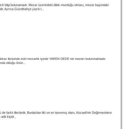
lı bilgi bulunamadı. Mezar üzerindeki dilek mumluğu olması, mezar başındaki
r. Ayrıca Güzelbahçe yazılı t...
 biraz ilerisinde eski mezarlık içinde YAREN DEDE nin mezarı bulunmaktadır.
tında olduğu önün...
ü de farklı illerdedir. Bunlardan ilki ve en tanınmış olanı, Kocaeli’nin Değirmendere
lı kişidi...