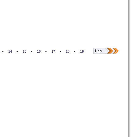
-
-
-
-
-
-
14
15
16
17
18
19