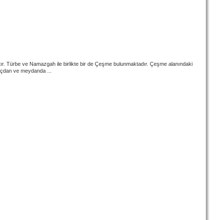
ştır. Türbe ve Namazgah ile birlikte bir de Çeşme bulunmaktadır. Çeşme alanındaki
açdan ve meydanda ...