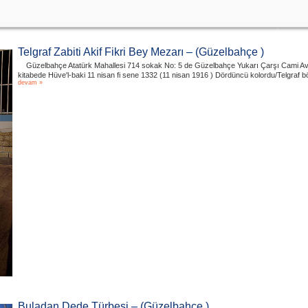
Telgraf Zabiti Akif Fikri Bey Mezarı – (Güzelbahçe )
Güzelbahçe Atatürk Mahallesi 714 sokak No: 5 de Güzelbahçe Yukarı Çarşı Cami Avlusu
kitabede Hüve'l-baki 11 nisan fi sene 1332 (11 nisan 1916 ) Dördüncü kolordu/Telgraf 
devam »
Buladan Dede Türbesi – (Güzelbahçe )