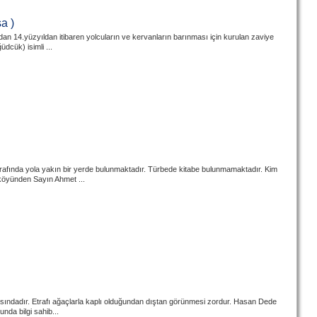
a )
an 14.yüzyıldan itibaren yolcuların ve kervanların barınması için kurulan zaviye
dcük) isimli ...
rafında yola yakın bir yerde bulunmaktadır. Türbede kitabe bulunmamaktadır. Kim
y köyünden Sayın Ahmet ...
sındadır. Etrafı ağaçlarla kaplı olduğundan dıştan görünmesi zordur. Hasan Dede
nda bilgi sahib...