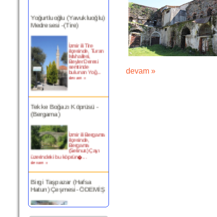
Yoğurtluoğlu (Yavukluoğlu)
Medresesi -(Tire)
İzmir ili Tire
ilçesinde, Turan
Mahallesi,
Beyler Deresi
semtinde
bulunan Yoğ...
devam »
devam »
Tekke Boğazı Köprüsü -
(Bergama)
İzmir ili Bergama
ilçesinde,
Bergama
(Selinus) Çayı
üzerindeki bu köprün�...
devam »
Birgi Taşpazar (Hafsa
Hatun) Çeşmesi- ÖDEMİŞ
Ödemiş Birgi
Mahallesi
Camikebir