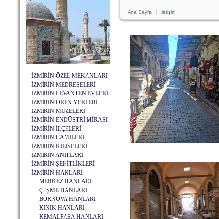
|
Ana Sayfa
İletişim
İZMİRİN ÖZEL MEKANLARI
İZMİRİN MEDRESELERİ
İZMİRİN LEVANTEN EVLERİ
İZMİRİN ÖREN YERLERİ
İZMİRİN MÜZELERİ
İZMİRİN ENDÜSTRİ MİRASI
İZMİRİN İLÇELERİ
İZMİRİN CAMİLERİ
İZMİRİN KİLİSELERİ
İZMİRİN ANITLARI
İZMİRİN ŞEHİTLİKLERİ
İZMİRİN HANLARI
MERKEZ HANLARI
ÇEŞME HANLARI
BORNOVA HANLARI
KINIK HANLARI
KEMALPAŞA HANLARI