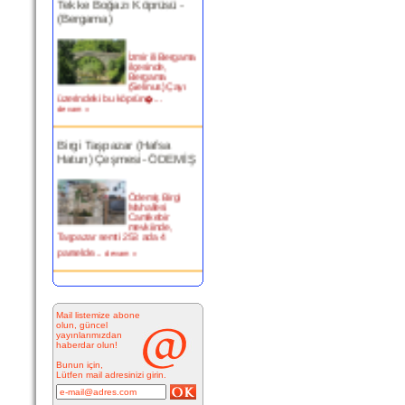
(Bergama)
İzmir ili Bergama
ilçesinde,
Bergama
(Selinus) Çayı
üzerindeki bu köprün�...
devam »
Birgi Taşpazar (Hafsa
Hatun) Çeşmesi- ÖDEMİŞ
Ödemiş Birgi
Mahallesi
Camikebir
mevkiinde,
Taşpazar semti 253 ada 4
parselde...
devam »
Kitabesiz Çeşmeler 4-
ÇEŞME
Mail listemize abone
olun, güncel
Resimde
yayınlarımızdan
görülen çeşme
haberdar olun!
İnkilap Caddesi
üzerinde yer
Bunun için,
alan çarşı
Lütfen mail adresinizi girin.
bitiminde...
devam »