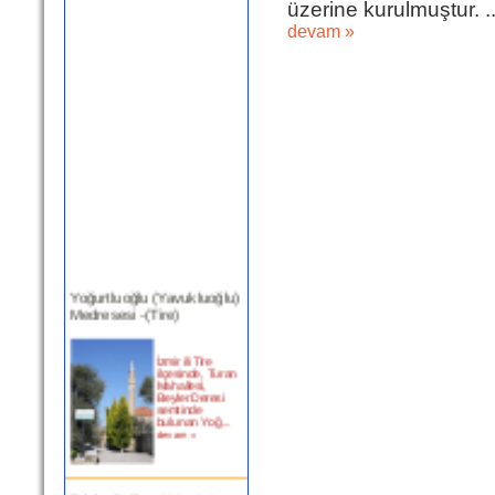
üzerine kurulmuştur. ..
devam »
Yoğurtluoğlu (Yavukluoğlu)
Medresesi -(Tire)
İzmir ili Tire
ilçesinde, Turan
Mahallesi,
Beyler Deresi
semtinde
bulunan Yoğ...
devam »
Tekke Boğazı Köprüsü -