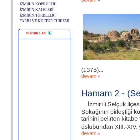
İZMİRİN KÖPRÜLERİ
İZMİRİN KALELERİ
İZMİRİN TÜRBELERİ
TARİH VE KÜLTÜR TURİZMİ
DUYURULAR
(1375)...
devam »
Hamam 2 - (Se
İzmir ili Selçuk ilç
Sokağının birleştiği 
tarihini belirten kita
üslubundan XIII.-XIV. 
devam »