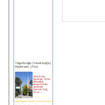
Yoğurtluoğlu (Yavukluoğlu)
Medresesi -(Tire)
İzmir ili Tire
ilçesinde, Turan
Mahallesi,
Beyler Deresi
semtinde
bulunan Yoğ...
devam »
Tekke Boğazı Köprüsü -