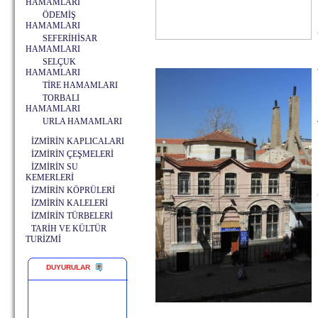
HAMAMLARI
ÖDEMİŞ
HAMAMLARI
SEFERİHİSAR
HAMAMLARI
SELÇUK
HAMAMLARI
TİRE HAMAMLARI
TORBALI
HAMAMLARI
URLA HAMAMLARI
İZMİRİN KAPLICALARI
İZMİRİN ÇEŞMELERİ
İZMİRİN SU
KEMERLERİ
İZMİRİN KÖPRÜLERİ
İZMİRİN KALELERİ
İZMİRİN TÜRBELERİ
TARİH VE KÜLTÜR
TURİZMİ
DUYURULAR