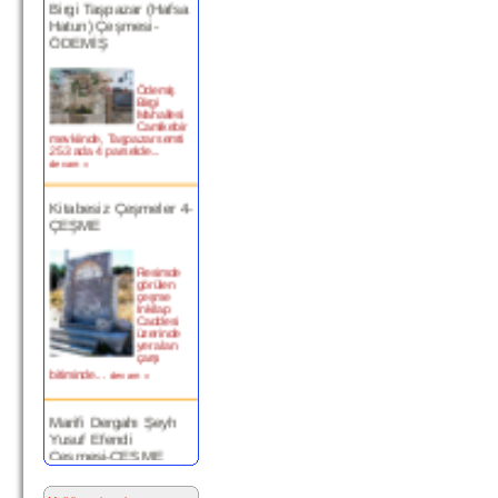
Hatun) Çeşmesi-
ÖDEMİŞ
Ödemiş
Birgi
Mahallesi
Camikebir
mevkiinde, Taşpazar semti
253 ada 4 parselde...
devam »
Kitabesiz Çeşmeler 4-
ÇEŞME
Resimde
görülen
çeşme
İnkilap
Caddesi
üzerinde
yer alan
çarşı
bitiminde...
devam »
Marifi Dergahı Şeyh
Yusuf Efendi
Çeşmesi-ÇEŞME
MARİFİ