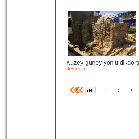
Kuzey-güney yönlü dikdörtg
devam »
-
-
-
1
2
3