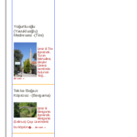
Yoğurtluoğlu
(Yavukluoğlu)
Medresesi -(Tire)
İzmir ili Tire
ilçesinde,
Turan
Mahallesi,
Beyler
Deresi
semtinde
bulunan
Yoğ...
devam »
Tekke Boğazı
Köprüsü - (Bergama)
İzmir ili
Bergama
ilçesinde,
Bergama
(Selinus) Çayı üzerindeki
bu köprün�...
devam »
Birgi Taşpazar (Hafsa