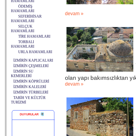
HAMAMLARI
ÖDEMİŞ
HAMAMLARI
devam »
SEFERİHİSAR
HAMAMLARI
SELÇUK
HAMAMLARI
TİRE HAMAMLARI
TORBALI
HAMAMLARI
URLA HAMAMLARI
İZMİRİN KAPLICALARI
İZMİRİN ÇEŞMELERİ
İZMİRİN SU
KEMERLERİ
olan yapı bakımsızlıktan yık
İZMİRİN KÖPRÜLERİ
devam »
İZMİRİN KALELERİ
İZMİRİN TÜRBELERİ
TARİH VE KÜLTÜR
TURİZMİ
DUYURULAR