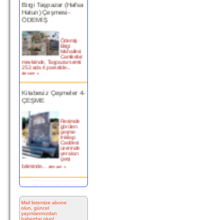
Hatun) Çeşmesi-
ÖDEMİŞ
Ödemiş
Birgi
Mahallesi
Camikebir
mevkiinde, Taşpazar semti
253 ada 4 parselde...
devam »
Kitabesiz Çeşmeler 4-
ÇEŞME
Resimde
görülen
çeşme
İnkilap
Caddesi
üzerinde
yer alan
çarşı
bitiminde...
devam »
Marifi Dergahı Şeyh
Yusuf Efendi
Çeşmesi-ÇEŞME
Mail listemize abone
olun, güncel
yayınlarımızdan
MARİFİ
haberdar olun!