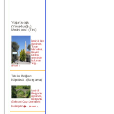
Yoğurtluoğlu
(Yavukluoğlu)
Medresesi -(Tire)
İzmir ili Tire
ilçesinde,
Turan
Mahallesi,
Beyler
Deresi
semtinde
bulunan
Yoğ...
devam »
Tekke Boğazı
Köprüsü - (Bergama)
İzmir ili
Bergama
ilçesinde,
Bergama
(Selinus) Çayı üzerindeki
bu köprün�...
devam »
Birgi Taşpazar (Hafsa