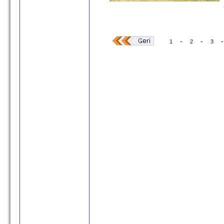
-
-
-
1
2
3