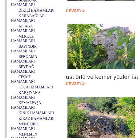
BORNOVA
HAMAMLARI
devam »
DİKİLİ HAMAMLARI
KARABAĞLAR
HAMAMLARI
ALİAĞA
HAMAMLARI
MERKEZ
HAMAMLARI
BAYINDIR
HAMAMLARI
BERGAMA
HAMAMLARI
BEYDAĞ
HAMAMLARI
üst örtü ve kemer yüzleri i
ÇEŞME
HAMAMLARI
devam »
FOÇA HAMAMLARI
KARŞIYAKA
HAMAMLARI
KEMALPAŞA
HAMAMLARI
KINIK HAMAMLARI
KİRAZ HAMAMLARI
MENDERES
HAMAMLARI
MENEMEN