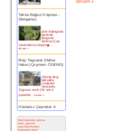
devam »
Tekke Boğazı Köprüsü -
(Bergama)
İzmir ili Bergama
ilçesinde,
Bergama
(Selinus) Çayı
üzerindeki bu köprün�...
devam »
Birgi Taşpazar (Hafsa
Hatun) Çeşmesi- ÖDEMİŞ
Ödemiş Birgi
Mahallesi
Camikebir
mevkiinde,
Taşpazar semti 253 ada 4
parselde...
devam »
Kitabesiz Çeşmeler 4-
ÇEŞME
Mail listemize abone
Resimde
olun, güncel
görülen çeşme
yayınlarımızdan
İnkilap Caddesi
haberdar olun!
üzerinde yer