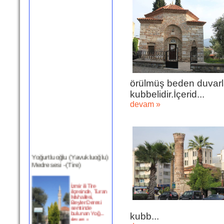
örülmüş beden duvarla
kubbelidir.İçerid...
devam »
Yoğurtluoğlu (Yavukluoğlu)
Medresesi -(Tire)
İzmir ili Tire
ilçesinde, Turan
Mahallesi,
Beyler Deresi
semtinde
bulunan Yoğ...
devam »
kubb...