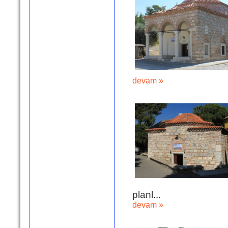
devam »
planl...
devam »