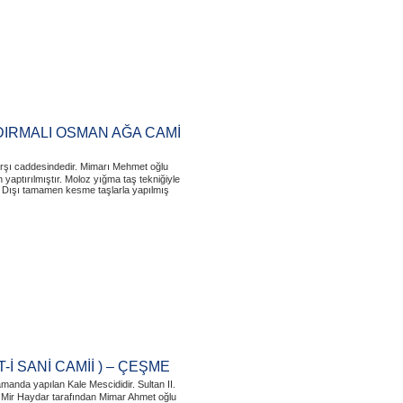
RMALI OSMAN AĞA CAMİ
Çarşı caddesindedir. Mimarı Mehmet oğlu
yaptırılmıştır. Moloz yığma taş tekniğiyle
r. Dışı tamamen kesme taşlarla yapılmış
-İ SANİ CAMİİ ) – ÇEŞME
manda yapılan Kale Mescididir. Sultan II.
i Mir Haydar tarafından Mimar Ahmet oğlu