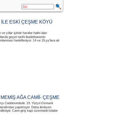
İLE ESKİ ÇEŞME KÖYÜ
ve yıllar içinde harabe halini alan
larda geçen tarihi ibadethanenin
mlanması hedefleniyor. 14 ve 15.yy’lara ait
MEMİŞ AĞA CAMİİ- ÇEŞME
Çarşı Caddesindedir. 19. Yüzyıl Osmanlı
arafından yapılmıştır. Daha ilerleyen
ilmiştir. Cami giriş kapı üzerindeki kitabe