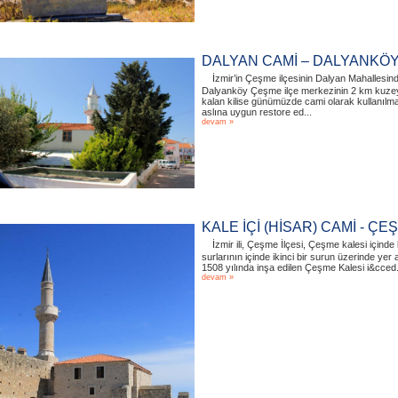
DALYAN CAMİ – DALYANKÖ
İzmir’in Çeşme ilçesinin Dalyan Mahallesind
Dalyanköy Çeşme ilçe merkezinin 2 km kuzeyi
kalan kilise günümüzde cami olarak kullanılma
aslına uygun restore ed...
devam »
KALE İÇİ (HİSAR) CAMİ - ÇE
İzmir ili, Çeşme İlçesi, Çeşme kalesi içind
surlarının içinde ikinci bir surun üzerinde yer
1508 yılında inşa edilen Çeşme Kalesi i&cced.
devam »