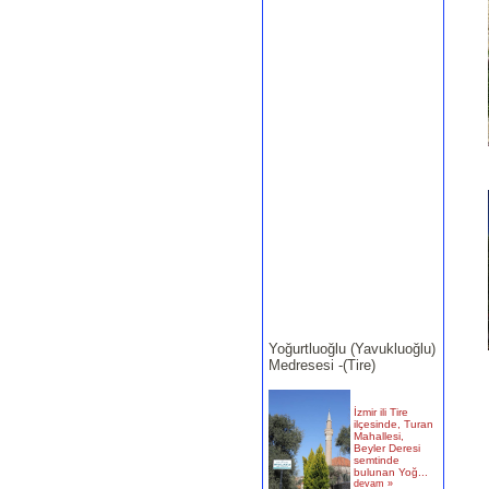
Yoğurtluoğlu (Yavukluoğlu)
Medresesi -(Tire)
İzmir ili Tire
ilçesinde, Turan
Mahallesi,
Beyler Deresi
semtinde
bulunan Yoğ...
devam »