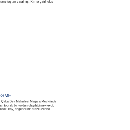
sme taştan yapılmış. Kırma çatılı olup
ESME
a Çaka Bey Mahallesi Mağara Mevkii’nde
 toprak bir yoldan ulaşılabilmekteydi.
teki köy, engebeli bir arazi üzerine