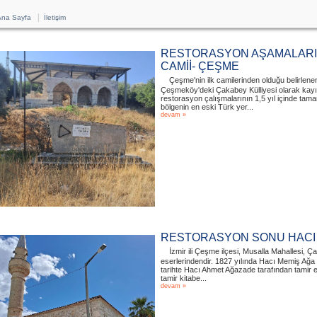
|
na Sayfa
İletişim
RESTORASYON AŞAMALARI 
CAMİİ- ÇEŞME
Çeşme'nin ilk camilerinden olduğu belirlenen 
Çeşmeköy'deki Çakabey Külliyesi olarak kayıt
restorasyon çalışmalarının 1,5 yıl içinde tama
bölgenin en eski Türk yer...
devam »
RESTORASYON SONU HACI 
İzmir ili Çeşme ilçesi, Musalla Mahallesi, 
eserlerindendir. 1827 yılında Hacı Memiş Ağa t
tarihte Hacı Ahmet Ağazade tarafından tamir ed
tamir kitabe...
devam »