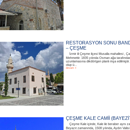
RESTORASYON SONU BANDI
– ÇEŞME
İzmir ili Çeşme ilçesi Musalla mahallesi , 
Mehmettir. 1835 yılında Osman ağa tarafından 
uzunlamasına dikdörtgen planlı inşa edilmişti
olup ü...
devam »
ÇEŞME KALE CAMİİ (BAYEZİT
Çeşme Kale içinde, Kale ile beraber aynı za
Beyazıt zamanında, 1508 yılında, Aydın Valis