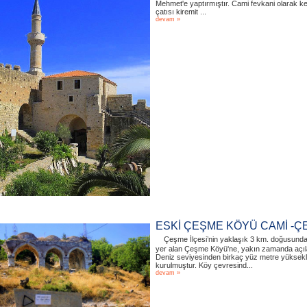
Mehmet'e yaptırmıştır. Cami fevkani olarak ke
çatısı kiremit ...
devam »
ESKİ ÇEŞME KÖYÜ CAMİ -Ç
Çeşme İlçesi’nin yaklaşık 3 km. doğusund
yer alan Çeşme Köyü'ne, yakın zamanda açılan
Deniz seviyesinden birkaç yüz metre yükseklik
kurulmuştur. Köy çevresind...
devam »