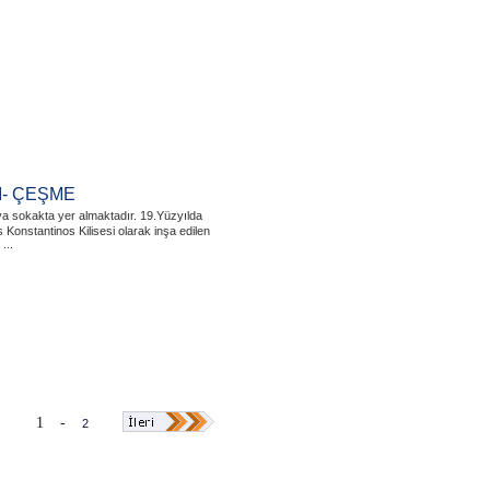
I- ÇEŞME
rya sokakta yer almaktadır. 19.Yüzyılda
 Konstantinos Kilisesi olarak inşa edilen
...
1
-
2