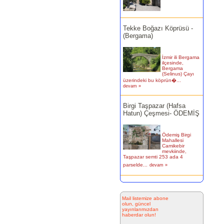
Tekke Boğazı Köprüsü -
(Bergama)
İzmir ili Bergama
ilçesinde,
Bergama
(Selinus) Çayı
üzerindeki bu köprün�...
devam »
Birgi Taşpazar (Hafsa
Hatun) Çeşmesi- ÖDEMİŞ
Ödemiş Birgi
Mahallesi
Camikebir
mevkiinde,
Taşpazar semti 253 ada 4
parselde...
devam »
Kitabesiz Çeşmeler 4-
ÇEŞME
Mail listemize abone
olun, güncel
Resimde
yayınlarımızdan
görülen çeşme
haberdar olun!
İnkilap Caddesi