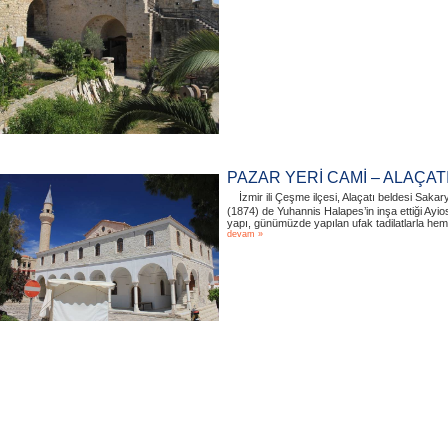
PAZAR YERİ CAMİ – ALAÇAT
İzmir ili Çeşme ilçesi, Alaçatı beldesi Saka
(1874) de Yuhannis Halapes’in inşa ettiği Ayios
yapı, günümüzde yapılan ufak tadilatlarla hem 
devam »