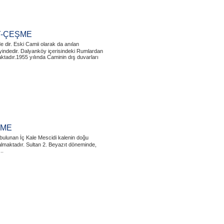
Y-ÇEŞME
e dir. Eski Camii olarak da anılan
ndedir. Dalyanköy içerisindeki Rumlardan
ktadır.1955 yılında Caminin dış duvarları
ŞME
e bulunan İç Kale Mescidi kalenin doğu
 almaktadır. Sultan 2. Beyazıt döneminde,
..