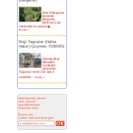
İzmir ili Bergama
ilçesinde,
Bergama
(Selinus) Çayı
üzerindeki bu köprün�...
devam »
Birgi Taşpazar (Hafsa
Hatun) Çeşmesi- ÖDEMİŞ
Ödemiş Birgi
Mahallesi
Camikebir
mevkiinde,
Taşpazar semti 253 ada 4
parselde...
devam »
Kitabesiz Çeşmeler 4-
ÇEŞME
Mail listemize abone
olun, güncel
Resimde
yayınlarımızdan
görülen çeşme
haberdar olun!
İnkilap Caddesi
üzerinde yer
Bunun için,
alan çarşı
Lütfen mail adresinizi girin.
bitiminde...
devam »