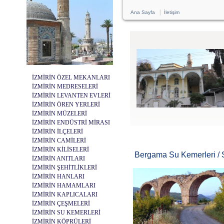
|
Ana Sayfa
İletişim
İZMİRİN ÖZEL MEKANLARI
İZMİRİN MEDRESELERİ
İZMİRİN LEVANTEN EVLERİ
İZMİRİN ÖREN YERLERİ
İZMİRİN MÜZELERİ
İZMİRİN ENDÜSTRİ MİRASI
İZMİRİN İLÇELERİ
İZMİRİN CAMİLERİ
İZMİRİN KİLİSELERİ
Bergama Su Kemerleri / 
İZMİRİN ANITLARI
İZMİRİN ŞEHİTLİKLERİ
İZMİRİN HANLARI
İZMİRİN HAMAMLARI
İZMİRİN KAPLICALARI
İZMİRİN ÇEŞMELERİ
İZMİRİN SU KEMERLERİ
İZMİRİN KÖPRÜLERİ