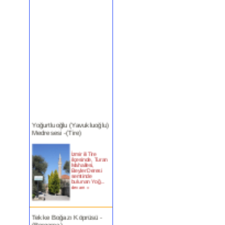
Yoğurtluoğlu (Yavukluoğlu)
Medresesi -(Tire)
İzmir ili Tire
ilçesinde, Turan
Mahallesi,
Beyler Deresi
semtinde
bulunan Yoğ...
devam »
Tekke Boğazı Köprüsü -
(Bergama)